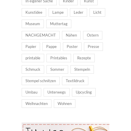
In eigener Sache
Kinder
Kunst
Kunstidee
Lampe
Leder
Licht
Museum
Muttertag
NACHGEMACHT
Nähen
Ostern
Papier
Pappe
Poster
Presse
printable
Printables
Rezepte
Schmuck
Sommer
Stempeln
Stempel schnitzen
Textildruck
Umbau
Unterwegs
Upcycling
Weihnachten
Wohnen