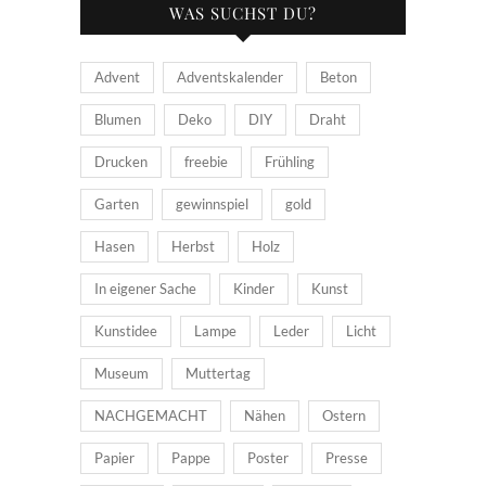
WAS SUCHST DU?
Advent
Adventskalender
Beton
Blumen
Deko
DIY
Draht
Drucken
freebie
Frühling
Garten
gewinnspiel
gold
Hasen
Herbst
Holz
In eigener Sache
Kinder
Kunst
Kunstidee
Lampe
Leder
Licht
Museum
Muttertag
NACHGEMACHT
Nähen
Ostern
Papier
Pappe
Poster
Presse