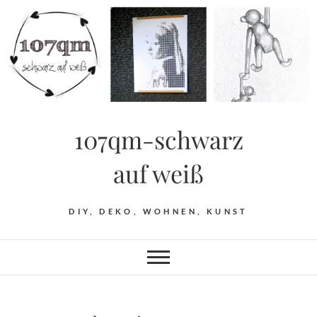
Skip
to
content
107qm-schwarz
auf weiß
DIY, DEKO, WOHNEN, KUNST