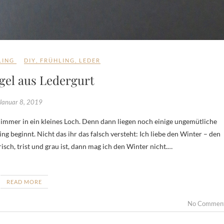
LING
DIY
,
FRÜHLING
,
LEDER
gel aus Ledergurt
Januar 8, 2019
ng beginnt. Nicht das ihr das falsch versteht: Ich liebe den Winter – den
sch, trist und grau ist, dann mag ich den Winter nicht.…
READ MORE
No Commen