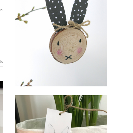
en
ts