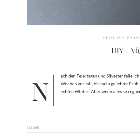
DEKO
,
DIY
,
FRÜH
DIY – Vö
Nach den Feiertagen und Silvester falle ich immer in ein kleines Loch. Denn dann liegen noch einige ungemütliche
Wochen vor mir, bis mein geliebter Frühli
echten Winter! Aber wenn alles so regneri
Isabell