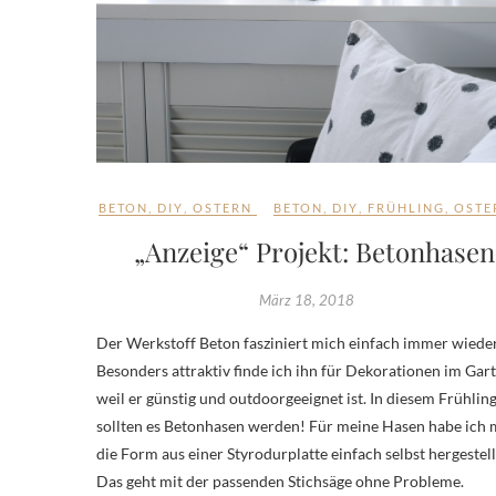
BETON
,
DIY
,
OSTERN
BETON
,
DIY
,
FRÜHLING
,
OSTE
„Anzeige“ Projekt: Betonhasen
März 18, 2018
Der Werkstoff Beton fasziniert mich einfach immer wieder
Besonders attraktiv finde ich ihn für Dekorationen im Gar
weil er günstig und outdoorgeeignet ist. In diesem Frühlin
sollten es Betonhasen werden! Für meine Hasen habe ich 
die Form aus einer Styrodurplatte einfach selbst hergestell
Das geht mit der passenden Stichsäge ohne Probleme.