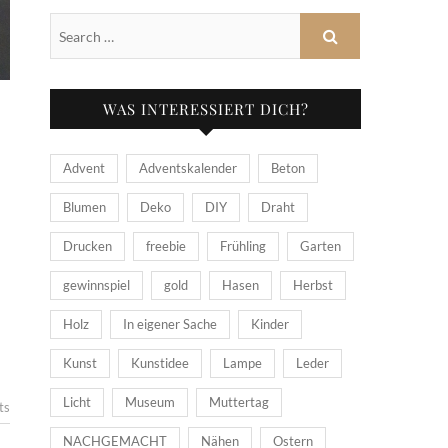
WAS INTERESSIERT DICH?
Advent
Adventskalender
Beton
Blumen
Deko
DIY
Draht
Drucken
freebie
Frühling
Garten
gewinnspiel
gold
Hasen
Herbst
Holz
In eigener Sache
Kinder
Kunst
Kunstidee
Lampe
Leder
Licht
Museum
Muttertag
ts
NACHGEMACHT
Nähen
Ostern