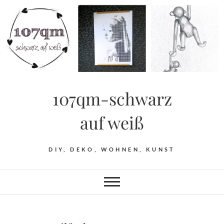
Skip
to
content
107qm-schwarz
auf weiß
DIY, DEKO, WOHNEN, KUNST