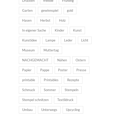
Drucken
freebie
Frühling
Garten
gewinnspiel
gold
Hasen
Herbst
Holz
In eigener Sache
Kinder
Kunst
Kunstidee
Lampe
Leder
Licht
Museum
Muttertag
NACHGEMACHT
Nähen
Ostern
Papier
Pappe
Poster
Presse
printable
Printables
Rezepte
Schmuck
Sommer
Stempeln
Stempel schnitzen
Textildruck
Umbau
Unterwegs
Upcycling