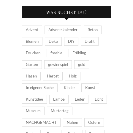
WAS SUCHST DU?
Advent
Adventskalender
Beton
Blumen
Deko
DIY
Draht
Drucken
freebie
Frühling
Garten
gewinnspiel
gold
Hasen
Herbst
Holz
In eigener Sache
Kinder
Kunst
Kunstidee
Lampe
Leder
Licht
Museum
Muttertag
NACHGEMACHT
Nähen
Ostern