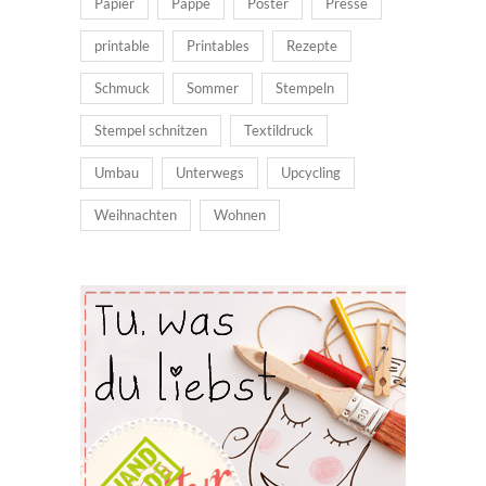
Papier
Pappe
Poster
Presse
printable
Printables
Rezepte
Schmuck
Sommer
Stempeln
Stempel schnitzen
Textildruck
Umbau
Unterwegs
Upcycling
Weihnachten
Wohnen