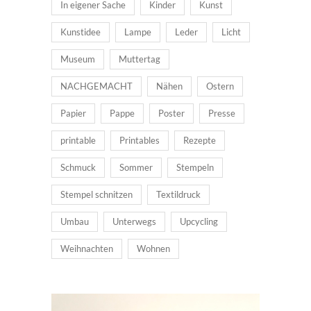
In eigener Sache
Kinder
Kunst
Kunstidee
Lampe
Leder
Licht
Museum
Muttertag
NACHGEMACHT
Nähen
Ostern
Papier
Pappe
Poster
Presse
printable
Printables
Rezepte
Schmuck
Sommer
Stempeln
Stempel schnitzen
Textildruck
Umbau
Unterwegs
Upcycling
Weihnachten
Wohnen