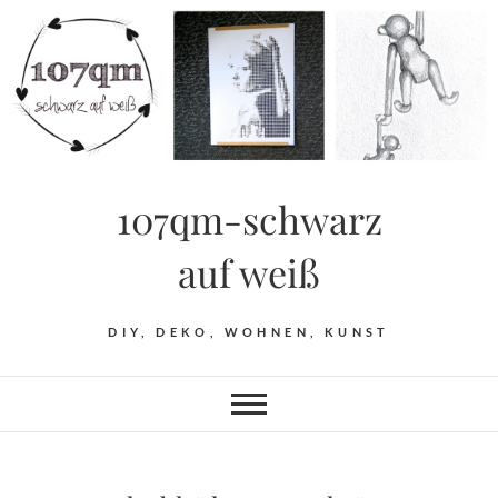
Skip
to
content
107qm-schwarz
auf weiß
DIY, DEKO, WOHNEN, KUNST