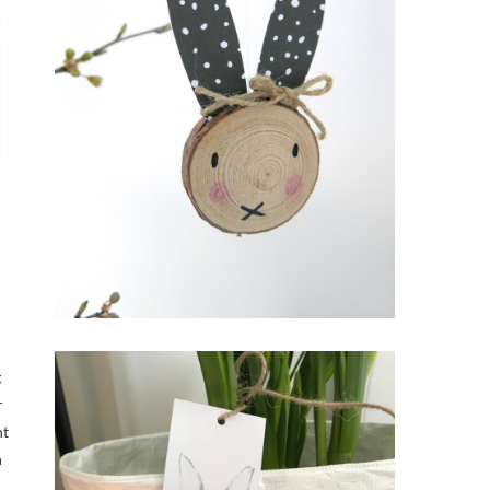
g
r
ht
n