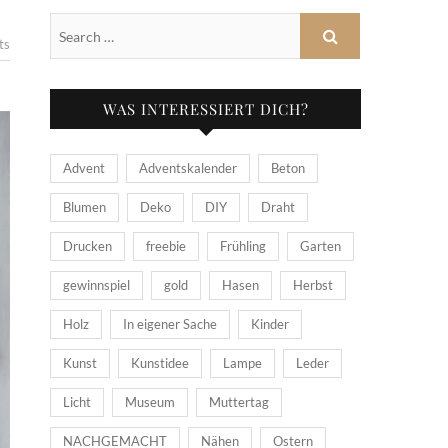
ts
WAS INTERESSIERT DICH?
Advent
Adventskalender
Beton
Blumen
Deko
DIY
Draht
Drucken
freebie
Frühling
Garten
gewinnspiel
gold
Hasen
Herbst
Holz
In eigener Sache
Kinder
Kunst
Kunstidee
Lampe
Leder
Licht
Museum
Muttertag
NACHGEMACHT
Nähen
Ostern