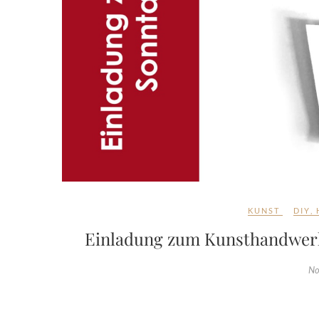
KUNST
DIY
,
Einladung zum Kunsthandwerks
No