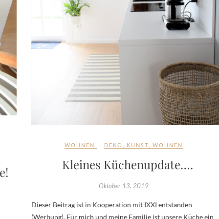
WOHNEN
DEKO
,
KUNST
,
WOHNEN
Kleines Küchenupdate….
e!
Oktober 13, 2019
Dieser Beitrag ist in Kooperation mit IXXI entstanden
(Werbung). Für mich und meine Familie ist unsere Küche ein