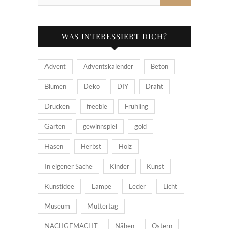
WAS INTERESSIERT DICH?
Advent
Adventskalender
Beton
Blumen
Deko
DIY
Draht
Drucken
freebie
Frühling
Garten
gewinnspiel
gold
Hasen
Herbst
Holz
In eigener Sache
Kinder
Kunst
Kunstidee
Lampe
Leder
Licht
Museum
Muttertag
NACHGEMACHT
Nähen
Ostern