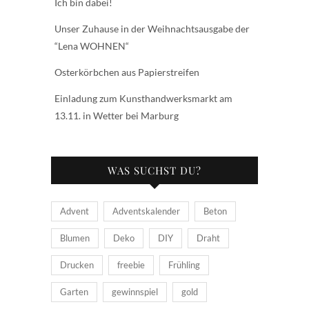
Ich bin dabei!
Unser Zuhause in der Weihnachtsausgabe der
“Lena WOHNEN“
Osterkörbchen aus Papierstreifen
Einladung zum Kunsthandwerksmarkt am
13.11. in Wetter bei Marburg
WAS SUCHST DU?
Advent
Adventskalender
Beton
Blumen
Deko
DIY
Draht
Drucken
freebie
Frühling
Garten
gewinnspiel
gold