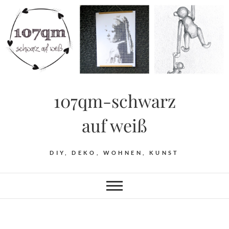
Skip
to
content
107qm-schwarz
auf weiß
DIY, DEKO, WOHNEN, KUNST