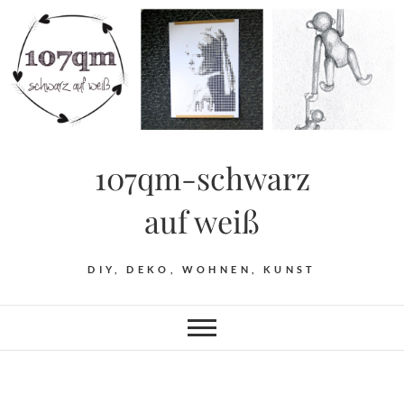
Skip
to
content
107qm-schwarz
auf weiß
DIY, DEKO, WOHNEN, KUNST