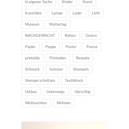
In eigener Sache
Kinder
Kunst
Kunstidee
Lampe
Leder
Licht
Museum
Muttertag
NACHGEMACHT
Nähen
Ostern
Papier
Pappe
Poster
Presse
printable
Printables
Rezepte
Schmuck
Sommer
Stempeln
Stempel schnitzen
Textildruck
Umbau
Unterwegs
Upcycling
Weihnachten
Wohnen