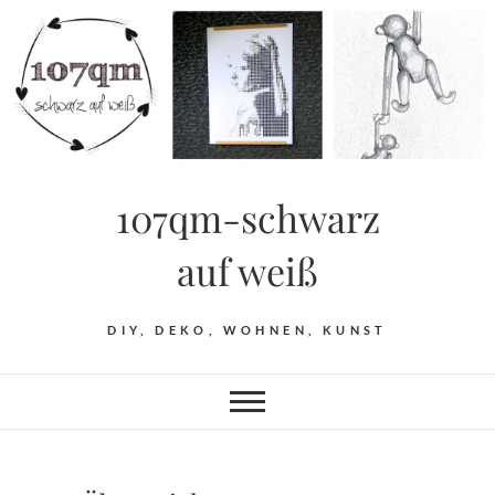
Skip
to
content
107qm-schwarz
auf weiß
DIY, DEKO, WOHNEN, KUNST