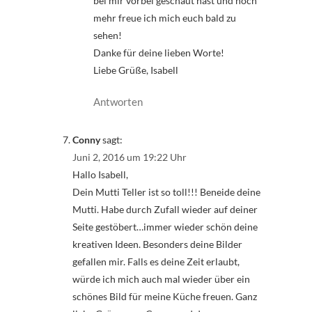
bei mir vorbei geschaut hast und noch
mehr freue ich mich euch bald zu
sehen!
Danke für deine lieben Worte!
Liebe Grüße, Isabell
Antworten
Conny
sagt:
Juni 2, 2016 um 19:22 Uhr
Hallo Isabell,
Dein Mutti Teller ist so toll!!! Beneide deine
Mutti. Habe durch Zufall wieder auf deiner
Seite gestöbert…immer wieder schön deine
kreativen Ideen. Besonders deine Bilder
gefallen mir. Falls es deine Zeit erlaubt,
würde ich mich auch mal wieder über ein
schönes Bild für meine Küche freuen. Ganz