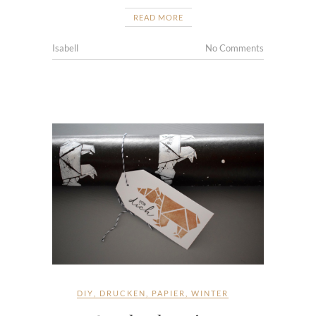
READ MORE
Isabell
No Comments
DIY
,
DRUCKEN
,
PAPIER
,
WINTER