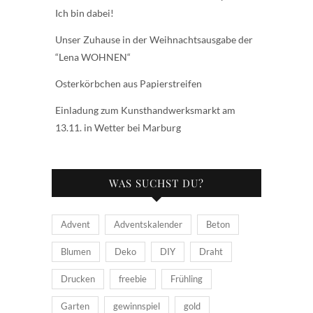
Ich bin dabei!
Unser Zuhause in der Weihnachtsausgabe der
“Lena WOHNEN“
Osterkörbchen aus Papierstreifen
Einladung zum Kunsthandwerksmarkt am
13.11. in Wetter bei Marburg
WAS SUCHST DU?
Advent
Adventskalender
Beton
Blumen
Deko
DIY
Draht
Drucken
freebie
Frühling
Garten
gewinnspiel
gold