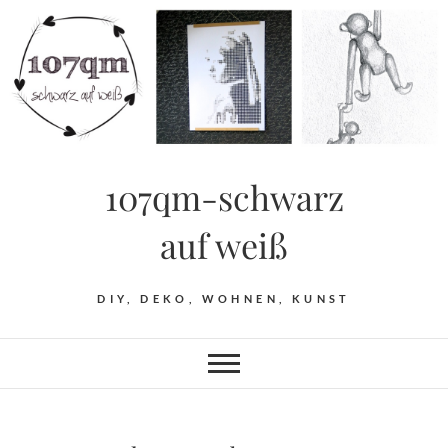
Skip
to
content
107qm-schwarz
auf weiß
DIY, DEKO, WOHNEN, KUNST