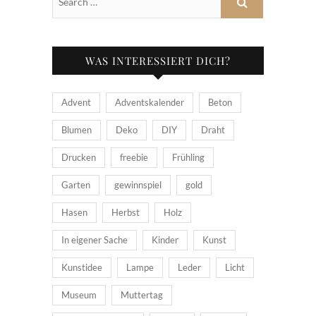
WAS INTERESSIERT DICH?
Advent
Adventskalender
Beton
Blumen
Deko
DIY
Draht
Drucken
freebie
Frühling
Garten
gewinnspiel
gold
Hasen
Herbst
Holz
In eigener Sache
Kinder
Kunst
Kunstidee
Lampe
Leder
Licht
Museum
Muttertag