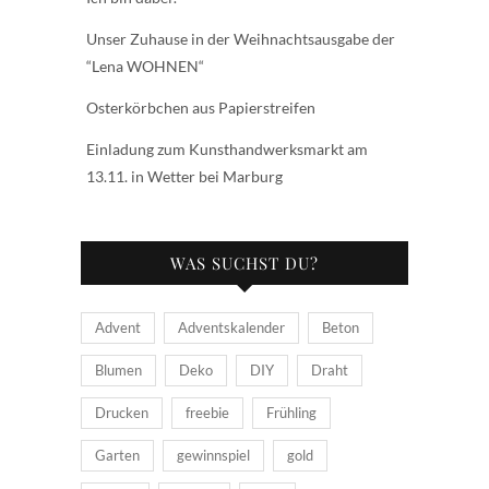
Unser Zuhause in der Weihnachtsausgabe der
“Lena WOHNEN“
Osterkörbchen aus Papierstreifen
Einladung zum Kunsthandwerksmarkt am
13.11. in Wetter bei Marburg
WAS SUCHST DU?
Advent
Adventskalender
Beton
Blumen
Deko
DIY
Draht
Drucken
freebie
Frühling
Garten
gewinnspiel
gold