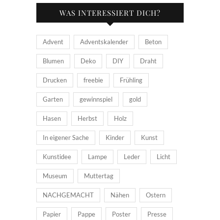
WAS INTERESSIERT DICH?
Advent
Adventskalender
Beton
Blumen
Deko
DIY
Draht
Drucken
freebie
Frühling
Garten
gewinnspiel
gold
Hasen
Herbst
Holz
In eigener Sache
Kinder
Kunst
Kunstidee
Lampe
Leder
Licht
Museum
Muttertag
NACHGEMACHT
Nähen
Ostern
Papier
Pappe
Poster
Presse