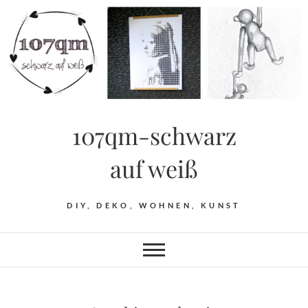
Skip
to
content
107qm-schwarz
auf weiß
DIY, DEKO, WOHNEN, KUNST