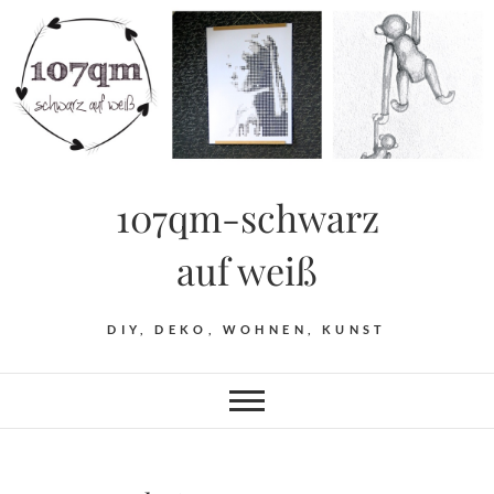
Skip
to
content
107qm-schwarz
auf weiß
DIY, DEKO, WOHNEN, KUNST