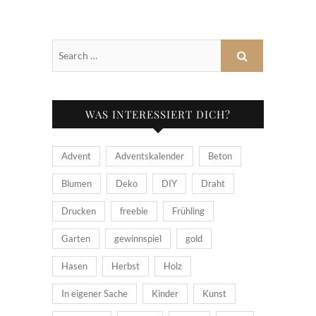
WAS INTERESSIERT DICH?
Advent
Adventskalender
Beton
Blumen
Deko
DIY
Draht
Drucken
freebie
Frühling
Garten
gewinnspiel
gold
Hasen
Herbst
Holz
In eigener Sache
Kinder
Kunst