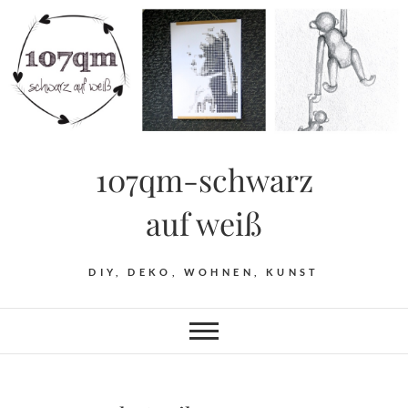
Skip
to
content
107qm-schwarz
auf weiß
DIY, DEKO, WOHNEN, KUNST