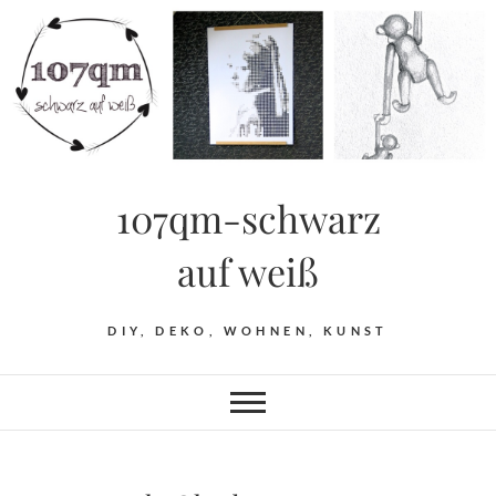
Skip
to
content
107qm-schwarz
auf weiß
DIY, DEKO, WOHNEN, KUNST