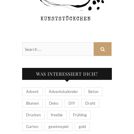
WAS INTERESSIERT DICH?
Advent
Adventskalender
Beton
Blumen
Deko
DIY
Draht
Drucken
freebie
Frühling
Garten
gewinnspiel
gold