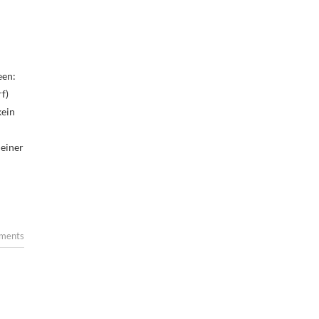
een:
f)
kein
meiner
ments