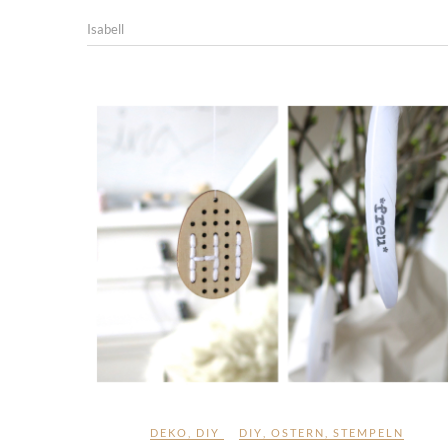
Isabell
DEKO
,
DIY
DIY
,
OSTERN
,
STEMPELN