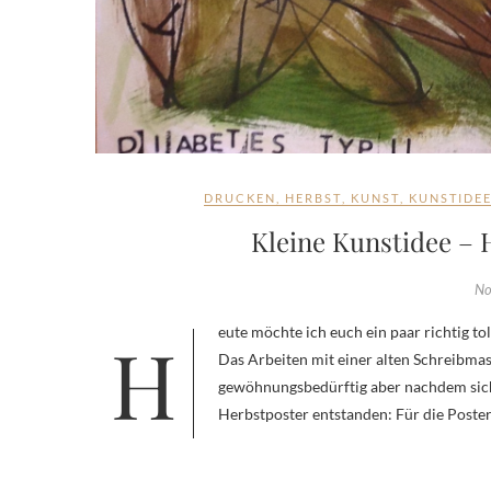
DRUCKEN
,
HERBST
,
KUNST
,
KUNSTIDE
Kleine Kunstidee – 
No
Heute möchte ich euch ein paar richtig tolle Poster zeigen, die meine SchülerInnen im Unterricht gestaltet haben.
Das Arbeiten mit einer alten Schreibma
gewöhnungsbedürftig aber nachdem sich a
Herbstposter entstanden: Für die Poste