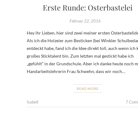
Erste Runde: Osterbastelei
Februar 22, 2016
Hey ihr Lieben, hier sind zwei meiner ersten Osterbastelid
Als ich die Holzeier zum Besticken (bei Winkler Schulbedar
entdeckt habe, fand ich die Idee direkt toll, auch wenn ich 
großes Sticktalent bin. Zum letzten mal gestickt habe ich
„gefühlt“ in der Grundschule. Aber ich danke heute noch 
Handarbeitslehrerin Frau Schwehn, dass wir noch…
READ MORE
Isabell
7 Com