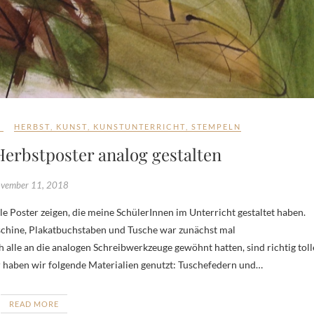
E
HERBST
,
KUNST
,
KUNSTUNTERRICHT
,
STEMPELN
Herbstposter analog gestalten
vember 11, 2018
schine, Plakatbuchstaben und Tusche war zunächst mal
lle an die analogen Schreibwerkzeuge gewöhnt hatten, sind richtig toll
r haben wir folgende Materialien genutzt: Tuschefedern und…
READ MORE