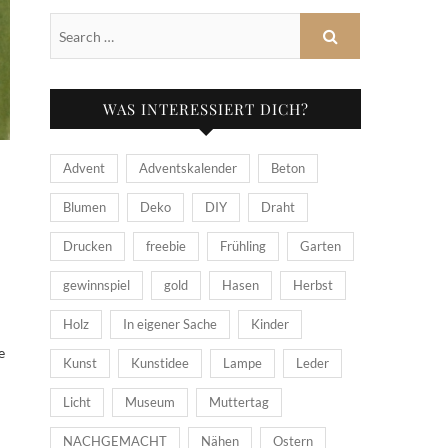
WAS INTERESSIERT DICH?
Advent
Adventskalender
Beton
Blumen
Deko
DIY
Draht
Drucken
freebie
Frühling
Garten
gewinnspiel
gold
Hasen
Herbst
Holz
In eigener Sache
Kinder
e
Kunst
Kunstidee
Lampe
Leder
Licht
Museum
Muttertag
NACHGEMACHT
Nähen
Ostern