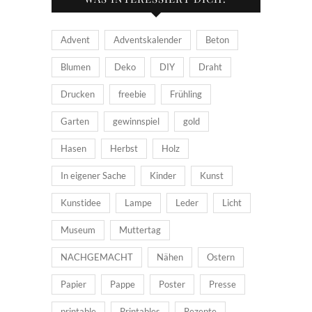
Advent
Adventskalender
Beton
Blumen
Deko
DIY
Draht
Drucken
freebie
Frühling
Garten
gewinnspiel
gold
Hasen
Herbst
Holz
In eigener Sache
Kinder
Kunst
Kunstidee
Lampe
Leder
Licht
Museum
Muttertag
NACHGEMACHT
Nähen
Ostern
Papier
Pappe
Poster
Presse
printable
Printables
Rezepte