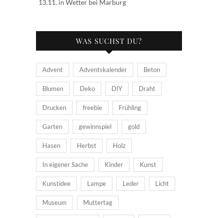
13.11. in Wetter bei Marburg
WAS SUCHST DU?
Advent
Adventskalender
Beton
Blumen
Deko
DIY
Draht
Drucken
freebie
Frühling
Garten
gewinnspiel
gold
Hasen
Herbst
Holz
In eigener Sache
Kinder
Kunst
Kunstidee
Lampe
Leder
Licht
Museum
Muttertag