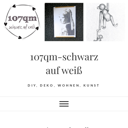
Skip
to
content
107qm-schwarz
auf weiß
DIY, DEKO, WOHNEN, KUNST