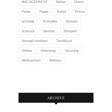
NACHGEMACHT
Nähen
Ostern
Papier
Pappe
Poster
Presse
printable
Printables
Rezepte
Schmuck
Sommer
Stempeln
Stempel schnitzen
Textildruck
Umbau
Unterwegs
Upcycling
Weihnachten
Wohnen
ARCHIVE