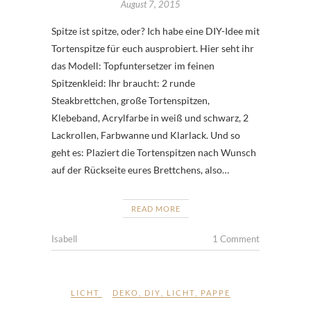
August 7, 2015
Spitze ist spitze, oder? Ich habe eine DIY-Idee mit
Tortenspitze für euch ausprobiert. Hier seht ihr
das Modell: Topfuntersetzer im feinen
Spitzenkleid: Ihr braucht: 2 runde
Steakbrettchen, große Tortenspitzen,
Klebeband, Acrylfarbe in weiß und schwarz, 2
Lackrollen, Farbwanne und Klarlack. Und so
geht es: Plaziert die Tortenspitzen nach Wunsch
auf der Rückseite eures Brettchens, also…
READ MORE
Isabell
1 Comment
LICHT
DEKO
,
DIY
,
LICHT
,
PAPPE