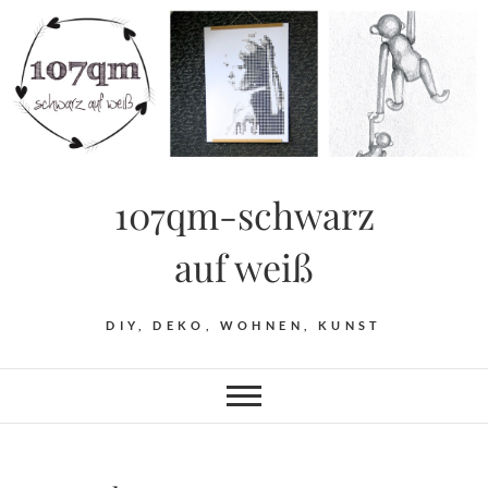
Skip
to
content
107qm-schwarz
auf weiß
DIY, DEKO, WOHNEN, KUNST