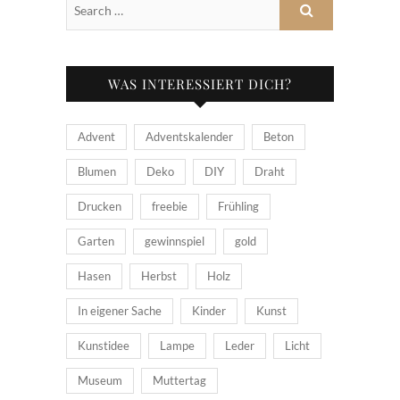
WAS INTERESSIERT DICH?
Advent
Adventskalender
Beton
Blumen
Deko
DIY
Draht
Drucken
freebie
Frühling
Garten
gewinnspiel
gold
Hasen
Herbst
Holz
In eigener Sache
Kinder
Kunst
Kunstidee
Lampe
Leder
Licht
Museum
Muttertag