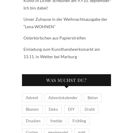
Kunst in Licher Scheunen am 9.+10. September-
Ich bin dabei!
Unser Zuhause in der Weihnachtsausgabe der
“Lena WOHNEN“
Osterkörbchen aus Papierstreifen
Einladung zum Kunsthandwerksmarkt am
13.11. in Wetter bei Marburg
WAS SUCHST DU?
Advent
Adventskalender
Beton
Blumen
Deko
DIY
Draht
Drucken
freebie
Frühling
Garten
gewinnspiel
gold