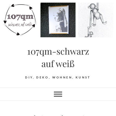
Skip
to
content
107qm-schwarz
auf weiß
DIY, DEKO, WOHNEN, KUNST