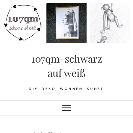
Skip
to
content
107qm-schwarz
auf weiß
DIY, DEKO, WOHNEN, KUNST