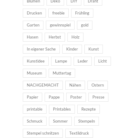
Blumen
Deko
DIY
Draht
Drucken
freebie
Frühling
Garten
gewinnspiel
gold
Hasen
Herbst
Holz
In eigener Sache
Kinder
Kunst
Kunstidee
Lampe
Leder
Licht
Museum
Muttertag
NACHGEMACHT
Nähen
Ostern
Papier
Pappe
Poster
Presse
printable
Printables
Rezepte
Schmuck
Sommer
Stempeln
Stempel schnitzen
Textildruck