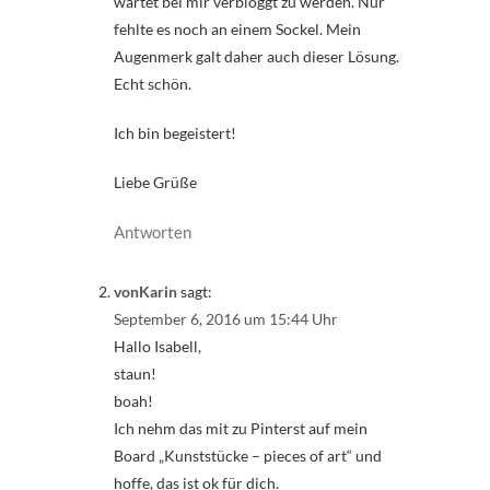
wartet bei mir verbloggt zu werden. Nur
fehlte es noch an einem Sockel. Mein
Augenmerk galt daher auch dieser Lösung.
Echt schön.
Ich bin begeistert!
Liebe Grüße
Antworten
vonKarin
sagt:
September 6, 2016 um 15:44 Uhr
Hallo Isabell,
staun!
boah!
Ich nehm das mit zu Pinterst auf mein
Board „Kunststücke – pieces of art“ und
hoffe, das ist ok für dich.