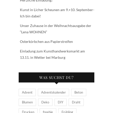
Herzliche Einladung!
Kunst in Licher Scheunen am 9.+10. September-
Ich bin dabei!
Unser Zuhause in der Weihnachtsausgabe der
“Lena WOHNEN“
Osterkörbchen aus Papierstreifen
Einladung zum Kunsthandwerksmarkt am
13.11. in Wetter bei Marburg
WAS SUCHST DU?
Advent
Adventskalender
Beton
Blumen
Deko
DIY
Draht
Drucken
freebie
Frühling