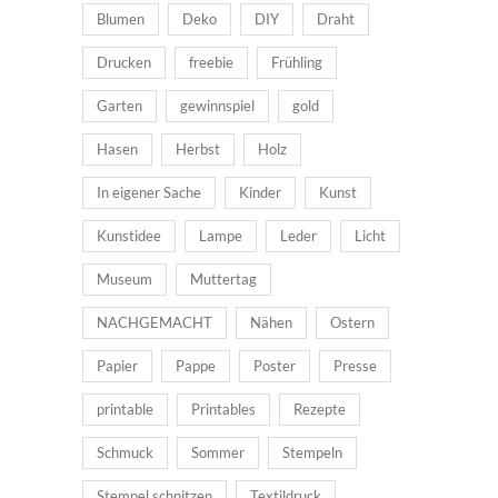
Blumen
Deko
DIY
Draht
Drucken
freebie
Frühling
Garten
gewinnspiel
gold
Hasen
Herbst
Holz
In eigener Sache
Kinder
Kunst
Kunstidee
Lampe
Leder
Licht
Museum
Muttertag
NACHGEMACHT
Nähen
Ostern
Papier
Pappe
Poster
Presse
printable
Printables
Rezepte
Schmuck
Sommer
Stempeln
Stempel schnitzen
Textildruck