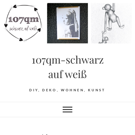
Skip
to
content
107qm-schwarz
auf weiß
DIY, DEKO, WOHNEN, KUNST