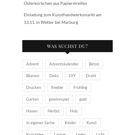
Osterkörbchen aus Papierstreifen
Einladung zum Kunsthandwerksmarkt am
13.11. in Wetter bei Marburg
WAS SUCHST DU?
Advent
Adventskalender
Beton
Blumen
Deko
DIY
Draht
Drucken
freebie
Frühling
Garten
gewinnspiel
gold
Hasen
Herbst
Holz
In eigener Sache
Kinder
Kunst
Kunstidee
Lampe
Leder
Licht