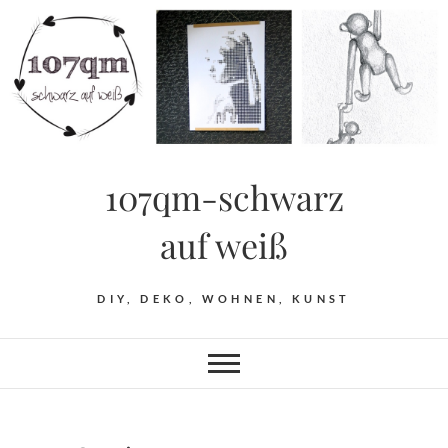
Skip
to
content
107qm-schwarz
auf weiß
DIY, DEKO, WOHNEN, KUNST