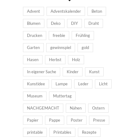
Advent
Adventskalender
Beton
Blumen
Deko
DIY
Draht
Drucken
freebie
Frühling
Garten
gewinnspiel
gold
Hasen
Herbst
Holz
In eigener Sache
Kinder
Kunst
Kunstidee
Lampe
Leder
Licht
Museum
Muttertag
NACHGEMACHT
Nähen
Ostern
Papier
Pappe
Poster
Presse
printable
Printables
Rezepte