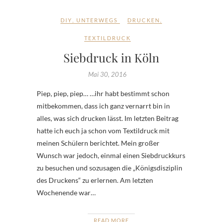
DIY
,
UNTERWEGS
DRUCKEN
,
TEXTILDRUCK
Siebdruck in Köln
Mai 30, 2016
Piep, piep, piep… …ihr habt bestimmt schon
mitbekommen, dass ich ganz vernarrt bin in
alles, was sich drucken lässt. Im letzten Beitrag
hatte ich euch ja schon vom Textildruck mit
meinen Schülern berichtet. Mein großer
Wunsch war jedoch, einmal einen Siebdruckkurs
zu besuchen und sozusagen die „Königsdisziplin
des Druckens“ zu erlernen. Am letzten
Wochenende war…
READ MORE