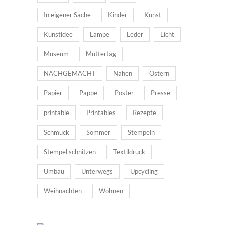
In eigener Sache
Kinder
Kunst
Kunstidee
Lampe
Leder
Licht
Museum
Muttertag
NACHGEMACHT
Nähen
Ostern
Papier
Pappe
Poster
Presse
printable
Printables
Rezepte
Schmuck
Sommer
Stempeln
Stempel schnitzen
Textildruck
Umbau
Unterwegs
Upcycling
Weihnachten
Wohnen