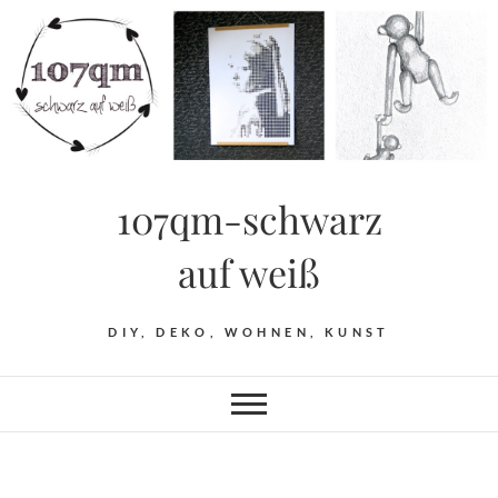
Skip
to
content
107qm-schwarz
auf weiß
DIY, DEKO, WOHNEN, KUNST