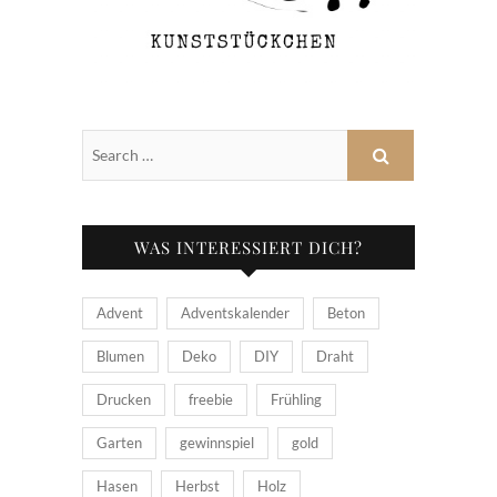
WAS INTERESSIERT DICH?
Advent
Adventskalender
Beton
Blumen
Deko
DIY
Draht
Drucken
freebie
Frühling
Garten
gewinnspiel
gold
Hasen
Herbst
Holz