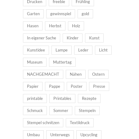
Drucken
freebie
Frühling
Garten
gewinnspiel
gold
Hasen
Herbst
Holz
In eigener Sache
Kinder
Kunst
Kunstidee
Lampe
Leder
Licht
Museum
Muttertag
NACHGEMACHT
Nähen
Ostern
Papier
Pappe
Poster
Presse
printable
Printables
Rezepte
Schmuck
Sommer
Stempeln
Stempel schnitzen
Textildruck
Umbau
Unterwegs
Upcycling