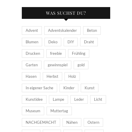
WAS SUCHST DU?
Advent
Adventskalender
Beton
Blumen
Deko
DIY
Draht
Drucken
freebie
Frühling
Garten
gewinnspiel
gold
Hasen
Herbst
Holz
In eigener Sache
Kinder
Kunst
Kunstidee
Lampe
Leder
Licht
Museum
Muttertag
NACHGEMACHT
Nähen
Ostern