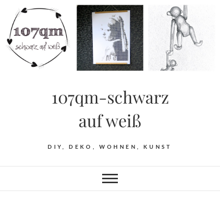
Skip
to
content
107qm-schwarz
auf weiß
DIY, DEKO, WOHNEN, KUNST