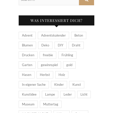
WAS INTERESSIERT DICH?
Advent
Adventskalender
Beton
Blumen
Deko
DIY
Draht
Drucken
freebie
Frühling
Garten
gewinnspiel
gold
Hasen
Herbst
Holz
In eigener Sache
Kinder
Kunst
Kunstidee
Lampe
Leder
Licht
Museum
Muttertag