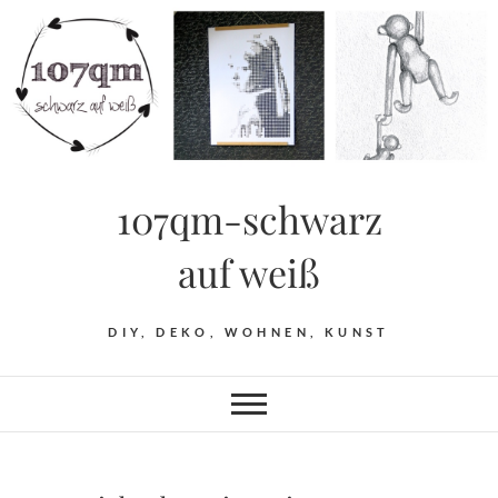
Skip
to
content
107qm-schwarz
auf weiß
DIY, DEKO, WOHNEN, KUNST