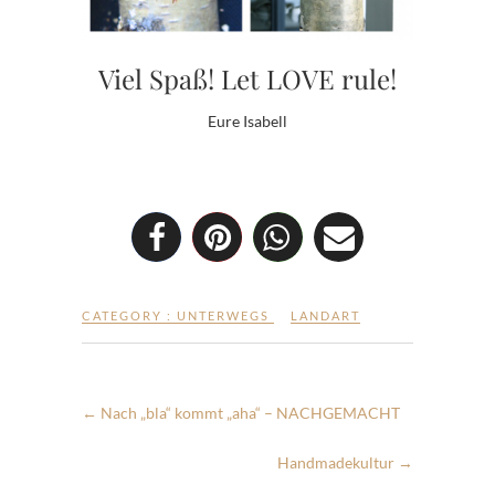
Viel Spaß! Let LOVE rule!
Eure Isabell
CATEGORY :
UNTERWEGS
LANDART
←
Nach „bla“ kommt „aha“ – NACHGEMACHT
Handmadekultur
→