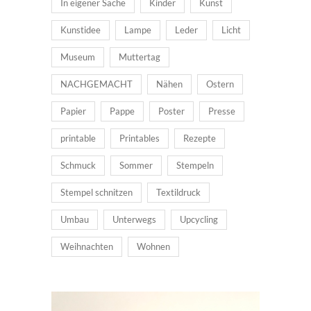
In eigener Sache
Kinder
Kunst
Kunstidee
Lampe
Leder
Licht
Museum
Muttertag
NACHGEMACHT
Nähen
Ostern
Papier
Pappe
Poster
Presse
printable
Printables
Rezepte
Schmuck
Sommer
Stempeln
Stempel schnitzen
Textildruck
Umbau
Unterwegs
Upcycling
Weihnachten
Wohnen