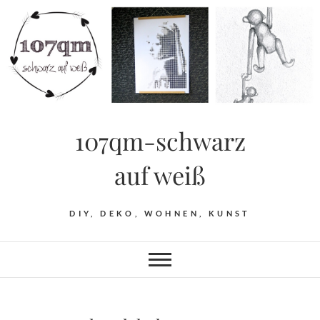
Skip
to
content
107qm-schwarz
auf weiß
DIY, DEKO, WOHNEN, KUNST