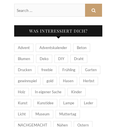
WAS INTERESSIERT DICH?
Advent
Adventskalender
Beton
Blumen
Deko
DIY
Draht
Drucken
freebie
Frühling
Garten
gewinnspiel
gold
Hasen
Herbst
Holz
In eigener Sache
Kinder
Kunst
Kunstidee
Lampe
Leder
Licht
Museum
Muttertag
NACHGEMACHT
Nähen
Ostern