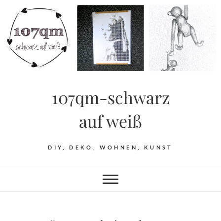
Skip
to
content
107qm-schwarz
auf weiß
DIY, DEKO, WOHNEN, KUNST