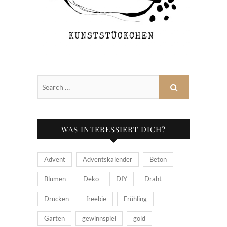
WAS INTERESSIERT DICH?
Advent
Adventskalender
Beton
Blumen
Deko
DIY
Draht
Drucken
freebie
Frühling
Garten
gewinnspiel
gold