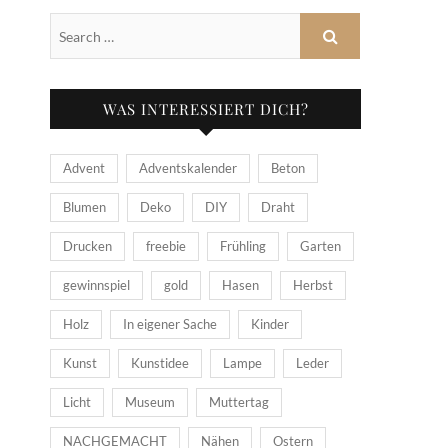
WAS INTERESSIERT DICH?
Advent
Adventskalender
Beton
Blumen
Deko
DIY
Draht
Drucken
freebie
Frühling
Garten
gewinnspiel
gold
Hasen
Herbst
Holz
In eigener Sache
Kinder
Kunst
Kunstidee
Lampe
Leder
Licht
Museum
Muttertag
NACHGEMACHT
Nähen
Ostern