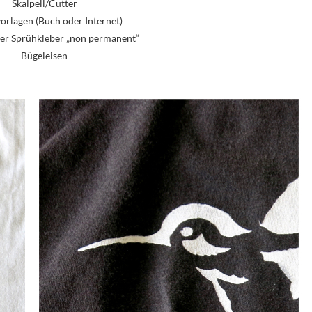
Skalpell/Cutter
vorlagen (Buch oder Internet)
der Sprühkleber „non permanent“
Bügeleisen