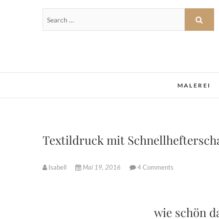
MALEREI
Textildruck mit Schnellheftersc
Isabell
Mai 19, 2016
4 Comments
wie schön da