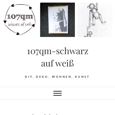
Skip
to
content
107qm-schwarz
auf weiß
DIY, DEKO, WOHNEN, KUNST