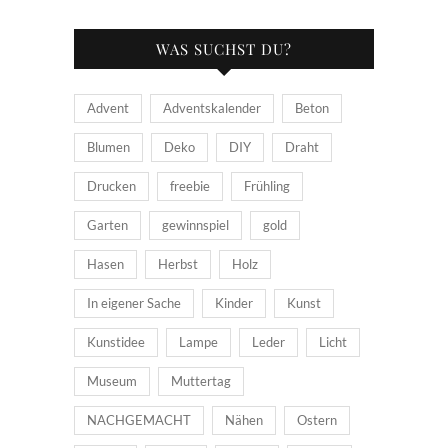
WAS SUCHST DU?
Advent
Adventskalender
Beton
Blumen
Deko
DIY
Draht
Drucken
freebie
Frühling
Garten
gewinnspiel
gold
Hasen
Herbst
Holz
In eigener Sache
Kinder
Kunst
Kunstidee
Lampe
Leder
Licht
Museum
Muttertag
NACHGEMACHT
Nähen
Ostern