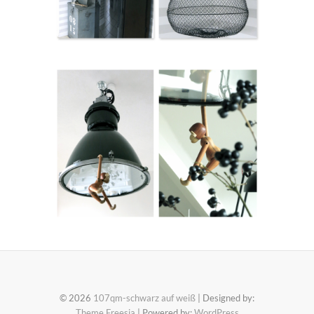
© 2026
107qm-schwarz auf weiß
| Designed by:
Theme Freesia
| Powered by:
WordPress