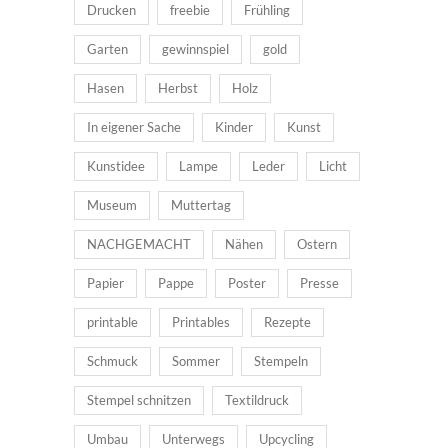
Drucken
freebie
Frühling
Garten
gewinnspiel
gold
Hasen
Herbst
Holz
In eigener Sache
Kinder
Kunst
Kunstidee
Lampe
Leder
Licht
Museum
Muttertag
NACHGEMACHT
Nähen
Ostern
Papier
Pappe
Poster
Presse
printable
Printables
Rezepte
Schmuck
Sommer
Stempeln
Stempel schnitzen
Textildruck
Umbau
Unterwegs
Upcycling