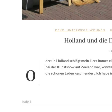
DEKO
,
UNTERWEGS
,
WOHNEN
Holland und die
O
oder: In Holland schlägt mein Herz immer ein bißchen höher! *unbeauftragte Werbung Als ich im Sommer in Holland
bei der Kunstshow auf Zeeland war, konnte
die schönen Läden geschlendert. Ich habe 
Isabell