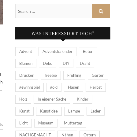
WAS INTERESSIERT DICH?
Advent
Adventskalender
Beton
Blumen
Deko
DIY
Draht
Drucken
freebie
Frühling
Garten
ch
gewinnspiel
gold
Hasen
Herbst
…
Holz
In eigener Sache
Kinder
Kunst
Kunstidee
Lampe
Leder
Licht
Museum
Muttertag
ts
NACHGEMACHT
Nähen
Ostern