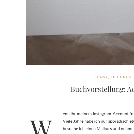
KUNST
,
ZEICHNEN
Buchvorstellung: A
Wenn ihr meinem Instagram-Account folgt, habt ihr bestimmt gesehen, dass ich in letzter Zeit wieder mehr male.
Viele Jahre habe ich nur sporadisch e
besuche ich einen Malkurs und nehme m