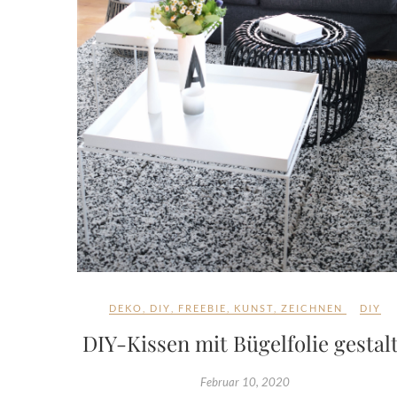
DEKO
,
DIY
,
FREEBIE
,
KUNST
,
ZEICHNEN
DIY
DIY-Kissen mit Bügelfolie gestal
Februar 10, 2020