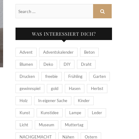
WAS INTERESSIERT DICH?
Advent
Adventskalender
Beton
Blumen
Deko
DIY
Draht
Drucken
freebie
Frühling
Garten
gewinnspiel
gold
Hasen
Herbst
Holz
In eigener Sache
Kinder
Kunst
Kunstidee
Lampe
Leder
Licht
Museum
Muttertag
NACHGEMACHT
Nähen
Ostern