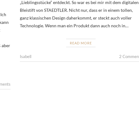
„Lieblingsstücke“ entdeckt. So war es bei mir mit dem digitalen
Bleistift von STAEDTLER. Nicht nur, dass er in einem tollen,
Ich
ganz klassischen Design daherkommt, er steckt auch voller
 kann
Technologie. Wenn man ein Produkt dann auch noch in…
t
READ MORE
ß aber
Isabell
2 Commen
ments