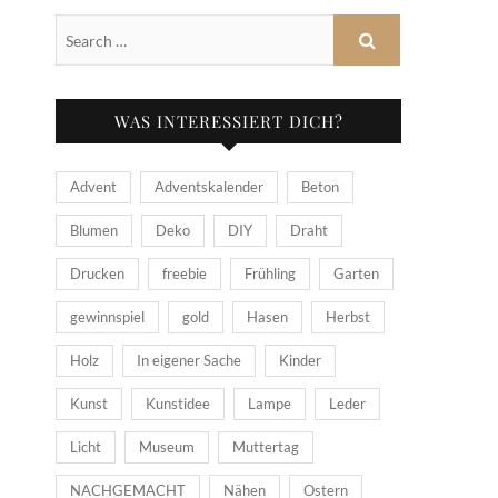
WAS INTERESSIERT DICH?
Advent
Adventskalender
Beton
Blumen
Deko
DIY
Draht
Drucken
freebie
Frühling
Garten
gewinnspiel
gold
Hasen
Herbst
Holz
In eigener Sache
Kinder
Kunst
Kunstidee
Lampe
Leder
Licht
Museum
Muttertag
NACHGEMACHT
Nähen
Ostern