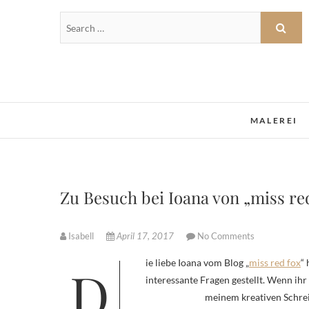
MALEREI
Zu Besuch bei Ioana von „miss re
Isabell
April 17, 2017
No Comments
Die liebe Ioana vom Blog „
miss red fox
“ 
interessante Fragen gestellt. Wenn ih
meinem kreativen Schreib