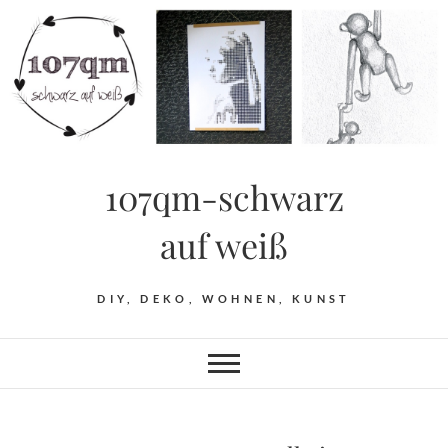
Skip
to
content
107qm-schwarz
auf weiß
DIY, DEKO, WOHNEN, KUNST