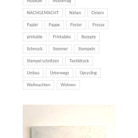
Museum
Muttertag
NACHGEMACHT
Nähen
Ostern
Papier
Pappe
Poster
Presse
printable
Printables
Rezepte
Schmuck
Sommer
Stempeln
Stempel schnitzen
Textildruck
Umbau
Unterwegs
Upcycling
Weihnachten
Wohnen