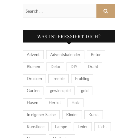
WAS INTERESSIERT DICH?
Advent
Adventskalender
Beton
Blumen
Deko
DIY
Draht
Drucken
freebie
Frühling
Garten
gewinnspiel
gold
Hasen
Herbst
Holz
In eigener Sache
Kinder
Kunst
Kunstidee
Lampe
Leder
Licht