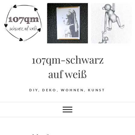
Skip
to
content
107qm-schwarz
auf weiß
DIY, DEKO, WOHNEN, KUNST