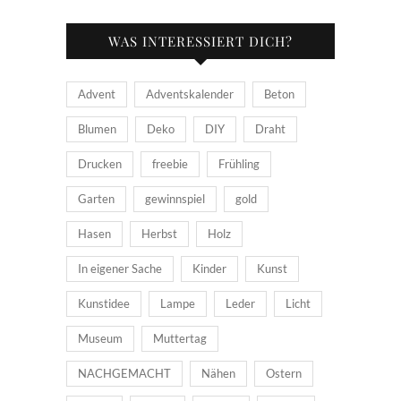
WAS INTERESSIERT DICH?
Advent
Adventskalender
Beton
Blumen
Deko
DIY
Draht
Drucken
freebie
Frühling
Garten
gewinnspiel
gold
Hasen
Herbst
Holz
In eigener Sache
Kinder
Kunst
Kunstidee
Lampe
Leder
Licht
Museum
Muttertag
NACHGEMACHT
Nähen
Ostern