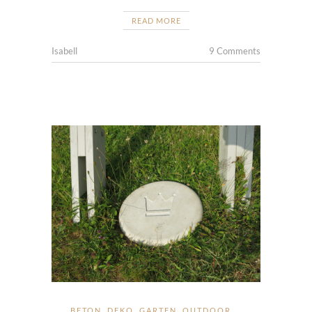
READ MORE
Isabell
9 Comments
BETON
,
DEKO
,
GARTEN
,
OUTDOOR