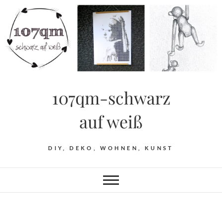
Skip
to
content
107qm-schwarz
auf weiß
DIY, DEKO, WOHNEN, KUNST