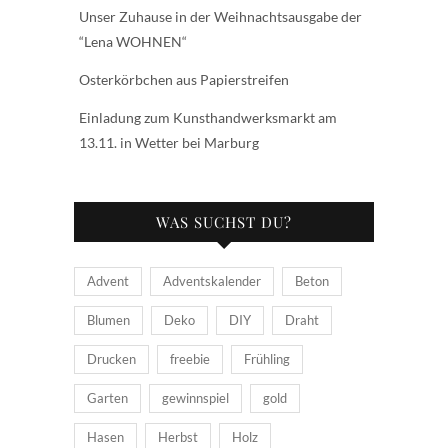
Unser Zuhause in der Weihnachtsausgabe der
“Lena WOHNEN“
Osterkörbchen aus Papierstreifen
Einladung zum Kunsthandwerksmarkt am
13.11. in Wetter bei Marburg
WAS SUCHST DU?
Advent
Adventskalender
Beton
Blumen
Deko
DIY
Draht
Drucken
freebie
Frühling
Garten
gewinnspiel
gold
Hasen
Herbst
Holz