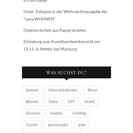
Ich bin dabei!
Unser Zuhause in der Weihnachtsausgabe der
“Lena WOHNEN“
Osterkörbchen aus Papierstreifen
Einladung zum Kunsthandwerksmarkt am
13.11. in Wetter bei Marburg
WAS SUCHST DU?
Advent
Adventskalender
Beton
Blumen
Deko
DIY
Draht
Drucken
freebie
Frühling
Garten
gewinnspiel
gold