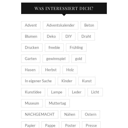
WAS INTERESSIERT DICH?
Advent
Adventskalender
Beton
Blumen
Deko
DIY
Draht
Drucken
freebie
Frühling
Garten
gewinnspiel
gold
Hasen
Herbst
Holz
In eigener Sache
Kinder
Kunst
Kunstidee
Lampe
Leder
Licht
Museum
Muttertag
NACHGEMACHT
Nähen
Ostern
Papier
Pappe
Poster
Presse