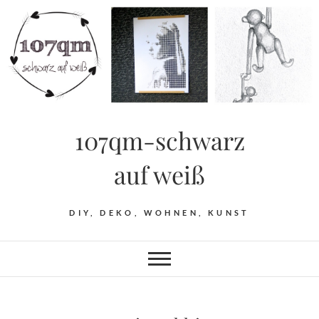
Skip
to
content
107qm-schwarz
auf weiß
DIY, DEKO, WOHNEN, KUNST