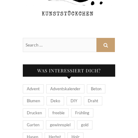
WAS INTERESSIERT DICH?
Advent
Adventskalender
Beton
Blumen
Deko
DIY
Draht
Drucken
freebie
Frühling
Garten
gewinnspiel
gold
Hasen
Herbst
Holz