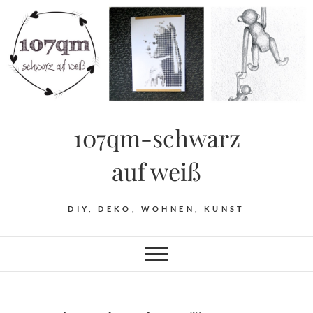
Skip
to
content
107qm-schwarz
auf weiß
DIY, DEKO, WOHNEN, KUNST