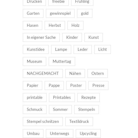
Drucken
freebie
Frühling
Garten
gewinnspiel
gold
Hasen
Herbst
Holz
In eigener Sache
Kinder
Kunst
Kunstidee
Lampe
Leder
Licht
Museum
Muttertag
NACHGEMACHT
Nähen
Ostern
Papier
Pappe
Poster
Presse
printable
Printables
Rezepte
Schmuck
Sommer
Stempeln
Stempel schnitzen
Textildruck
Umbau
Unterwegs
Upcycling