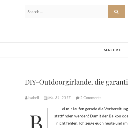
MALEREI
DIY-Outdoorgirlande, die garantie
Isabell
Mai 31, 2017
2 Comments
Bei mir laufen gerade die Vorbereitungen für diverse Gartenpartys, die in den nächsten Wochen (hoffentlich)
stattfinden werden! Damit der Balkon od
nicht fehlen. Ich zeige euch heute und i