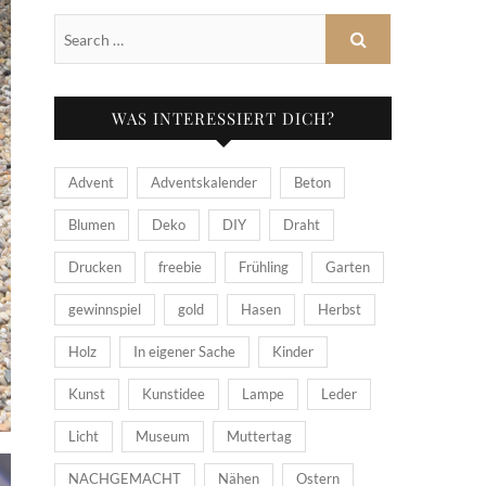
WAS INTERESSIERT DICH?
Advent
Adventskalender
Beton
Blumen
Deko
DIY
Draht
Drucken
freebie
Frühling
Garten
gewinnspiel
gold
Hasen
Herbst
Holz
In eigener Sache
Kinder
Kunst
Kunstidee
Lampe
Leder
Licht
Museum
Muttertag
NACHGEMACHT
Nähen
Ostern