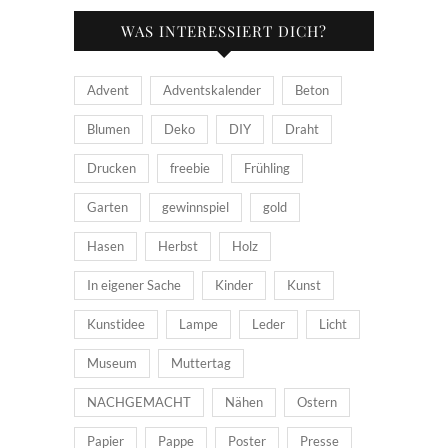
WAS INTERESSIERT DICH?
Advent
Adventskalender
Beton
Blumen
Deko
DIY
Draht
Drucken
freebie
Frühling
Garten
gewinnspiel
gold
Hasen
Herbst
Holz
In eigener Sache
Kinder
Kunst
Kunstidee
Lampe
Leder
Licht
Museum
Muttertag
NACHGEMACHT
Nähen
Ostern
Papier
Pappe
Poster
Presse