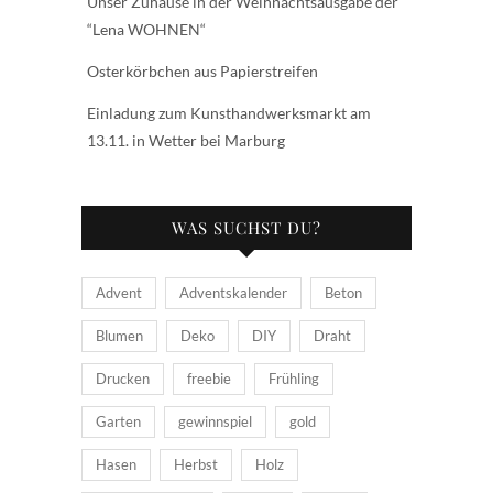
Unser Zuhause in der Weihnachtsausgabe der
“Lena WOHNEN“
Osterkörbchen aus Papierstreifen
Einladung zum Kunsthandwerksmarkt am
13.11. in Wetter bei Marburg
WAS SUCHST DU?
Advent
Adventskalender
Beton
Blumen
Deko
DIY
Draht
Drucken
freebie
Frühling
Garten
gewinnspiel
gold
Hasen
Herbst
Holz