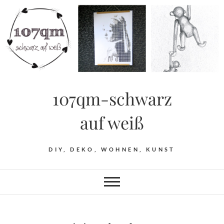
Skip
to
content
107qm-schwarz
auf weiß
DIY, DEKO, WOHNEN, KUNST