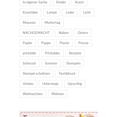
In eigener Sache
Kinder
Kunst
Kunstidee
Lampe
Leder
Licht
Museum
Muttertag
NACHGEMACHT
Nähen
Ostern
Papier
Pappe
Poster
Presse
printable
Printables
Rezepte
Schmuck
Sommer
Stempeln
Stempel schnitzen
Textildruck
Umbau
Unterwegs
Upcycling
Weihnachten
Wohnen