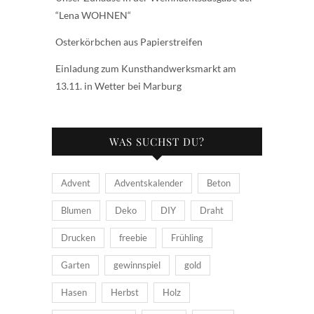
“Lena WOHNEN“
Osterkörbchen aus Papierstreifen
Einladung zum Kunsthandwerksmarkt am
13.11. in Wetter bei Marburg
WAS SUCHST DU?
Advent
Adventskalender
Beton
Blumen
Deko
DIY
Draht
Drucken
freebie
Frühling
Garten
gewinnspiel
gold
Hasen
Herbst
Holz