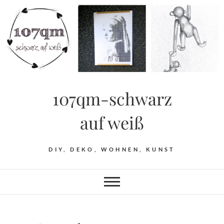
Skip
to
content
107qm-schwarz
auf weiß
DIY, DEKO, WOHNEN, KUNST