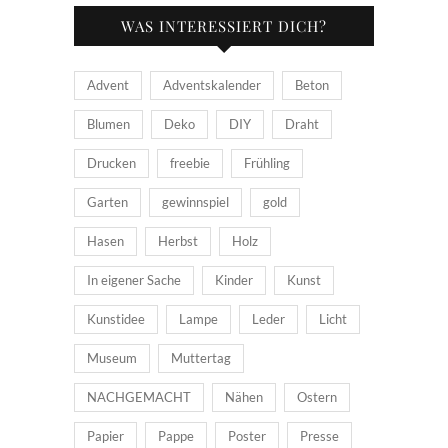
WAS INTERESSIERT DICH?
Advent
Adventskalender
Beton
Blumen
Deko
DIY
Draht
Drucken
freebie
Frühling
Garten
gewinnspiel
gold
Hasen
Herbst
Holz
In eigener Sache
Kinder
Kunst
Kunstidee
Lampe
Leder
Licht
Museum
Muttertag
NACHGEMACHT
Nähen
Ostern
Papier
Pappe
Poster
Presse