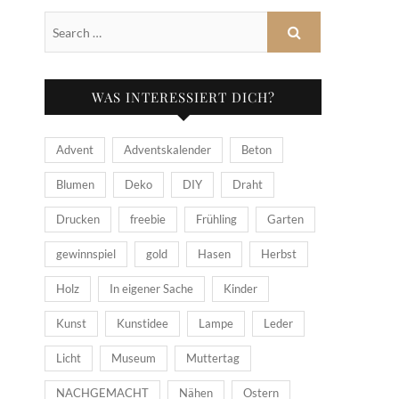
WAS INTERESSIERT DICH?
Advent
Adventskalender
Beton
Blumen
Deko
DIY
Draht
Drucken
freebie
Frühling
Garten
gewinnspiel
gold
Hasen
Herbst
Holz
In eigener Sache
Kinder
Kunst
Kunstidee
Lampe
Leder
Licht
Museum
Muttertag
NACHGEMACHT
Nähen
Ostern