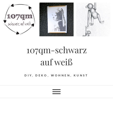
Skip
to
content
107qm-schwarz
auf weiß
DIY, DEKO, WOHNEN, KUNST