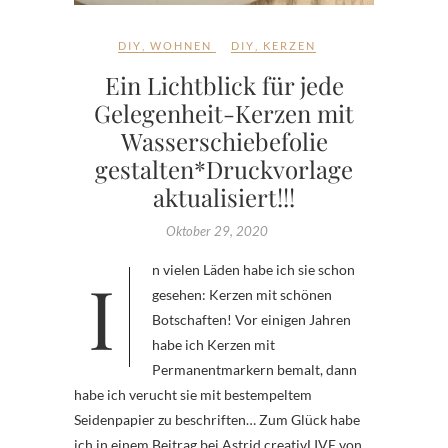
DIY
,
WOHNEN
DIY
,
KERZEN
Ein Lichtblick für jede
Gelegenheit-Kerzen mit
Wasserschiebefolie
gestalten*Druckvorlage
aktualisiert!!!
Oktober 29, 2020
In vielen Läden habe ich sie schon
gesehen: Kerzen mit schönen
Botschaften! Vor einigen Jahren
habe ich Kerzen mit
Permanentmarkern bemalt, dann
habe ich verucht sie mit bestempeltem
Seidenpapier zu beschriften… Zum Glück habe
ich in einem Beitrag bei Astrid creativLIVE von