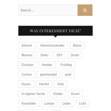
WAS INTERESSIERT DICH?
Advent
Adventskalender
Beton
Blumen
Deko
DIY
Draht
Drucken
freebie
Frühling
Garten
gewinnspiel
gold
Hasen
Herbst
Holz
In eigener Sache
Kinder
Kunst
Kunstidee
Lampe
Leder
Licht