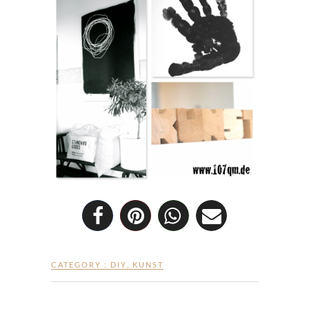
CATEGORY :
DIY
,
KUNST