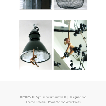
© 2026
107qm-schwarz auf weiß
| Designed by:
Theme Freesia
| Powered by:
WordPress