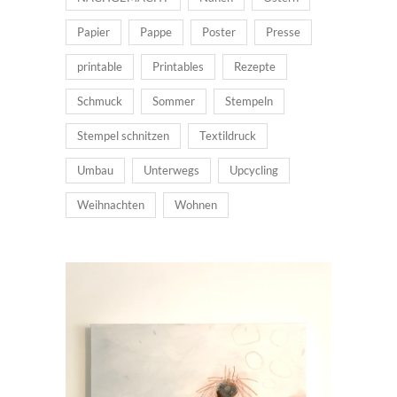
Papier
Pappe
Poster
Presse
printable
Printables
Rezepte
Schmuck
Sommer
Stempeln
Stempel schnitzen
Textildruck
Umbau
Unterwegs
Upcycling
Weihnachten
Wohnen