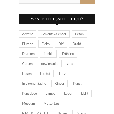
WAS INTERESSIERT DICH?
Advent
Adventskalender
Beton
Blumen
Deko
DIY
Draht
Drucken
freebie
Frühling
Garten
gewinnspiel
gold
Hasen
Herbst
Holz
In eigener Sache
Kinder
Kunst
Kunstidee
Lampe
Leder
Licht
Museum
Muttertag
NACHGEMACHT
Nähen
Ostern