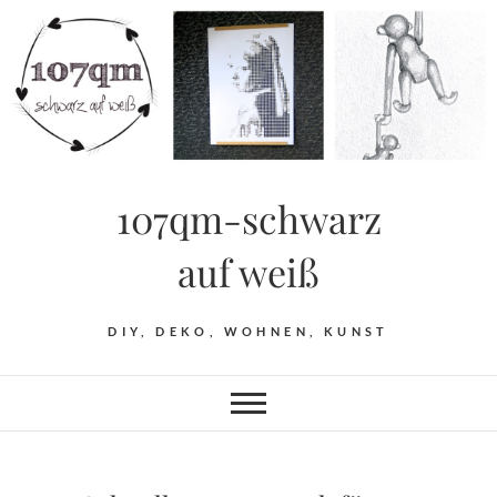
Skip
to
content
107qm-schwarz
auf weiß
DIY, DEKO, WOHNEN, KUNST