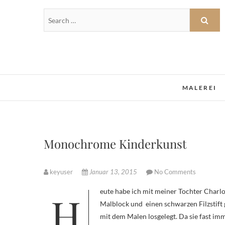
MALEREI
Monochrome Kinderkunst
keyuser
Januar 13, 2015
No Comments
Heute habe ich mit meiner Tochter Charlotte (2,5 Jahre) ein kleines Experiment gestartet. Ich habe ihr einen
Malblock und einen schwarzen Filzstift 
mit dem Malen losgelegt. Da sie fast imme