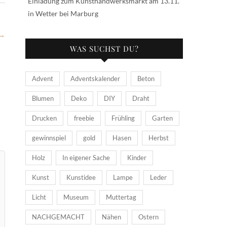
Einladung zum Kunsthandwerksmarkt am 13.11.
in Wetter bei Marburg
→
WAS SUCHST DU?
Advent
Adventskalender
Beton
Blumen
Deko
DIY
Draht
Drucken
freebie
Frühling
Garten
gewinnspiel
gold
Hasen
Herbst
Holz
In eigener Sache
Kinder
Kunst
Kunstidee
Lampe
Leder
Licht
Museum
Muttertag
NACHGEMACHT
Nähen
Ostern