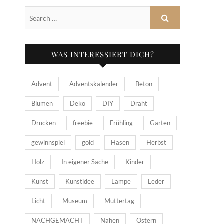
WAS INTERESSIERT DICH?
Advent
Adventskalender
Beton
Blumen
Deko
DIY
Draht
Drucken
freebie
Frühling
Garten
gewinnspiel
gold
Hasen
Herbst
Holz
In eigener Sache
Kinder
Kunst
Kunstidee
Lampe
Leder
Licht
Museum
Muttertag
NACHGEMACHT
Nähen
Ostern