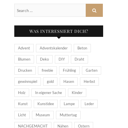
WAS INTERESSIERT DICH?
Advent
Adventskalender
Beton
Blumen
Deko
DIY
Draht
Drucken
freebie
Frühling
Garten
gewinnspiel
gold
Hasen
Herbst
Holz
In eigener Sache
Kinder
Kunst
Kunstidee
Lampe
Leder
Licht
Museum
Muttertag
NACHGEMACHT
Nähen
Ostern