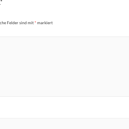
r
iche Felder sind mit
*
markiert