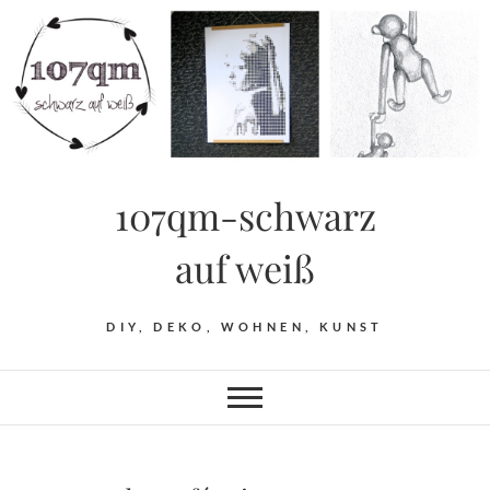
Skip
to
content
107qm-schwarz
auf weiß
DIY, DEKO, WOHNEN, KUNST