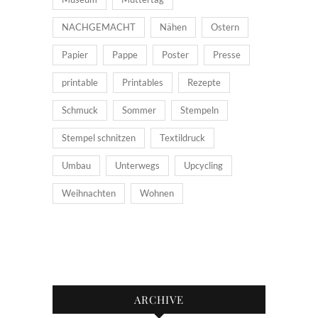
NACHGEMACHT
Nähen
Ostern
Papier
Pappe
Poster
Presse
printable
Printables
Rezepte
Schmuck
Sommer
Stempeln
Stempel schnitzen
Textildruck
Umbau
Unterwegs
Upcycling
Weihnachten
Wohnen
ARCHIVE