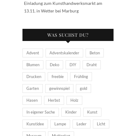
Einladung zum Kunsthandwerksmarkt am
13.11. in Wetter bei Marburg
WAS SUCHST DU?
Advent
Adventskalender
Beton
Blumen
Deko
DIY
Draht
Drucken
freebie
Frühling
Garten
gewinnspiel
gold
Hasen
Herbst
Holz
In eigener Sache
Kinder
Kunst
Kunstidee
Lampe
Leder
Licht
Museum
Muttertag