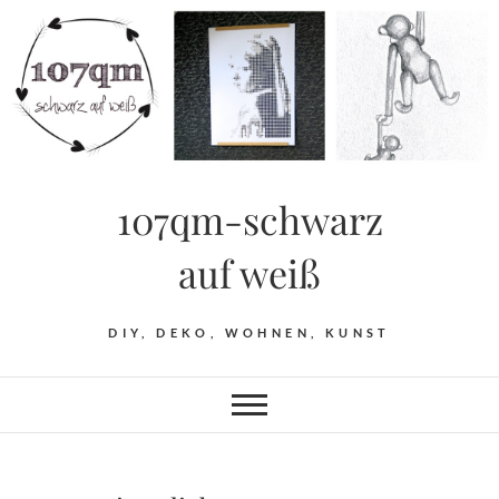
Skip
to
content
107qm-schwarz
auf weiß
DIY, DEKO, WOHNEN, KUNST