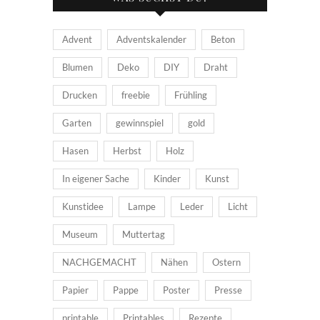
Advent
Adventskalender
Beton
Blumen
Deko
DIY
Draht
Drucken
freebie
Frühling
Garten
gewinnspiel
gold
Hasen
Herbst
Holz
In eigener Sache
Kinder
Kunst
Kunstidee
Lampe
Leder
Licht
Museum
Muttertag
NACHGEMACHT
Nähen
Ostern
Papier
Pappe
Poster
Presse
printable
Printables
Rezepte