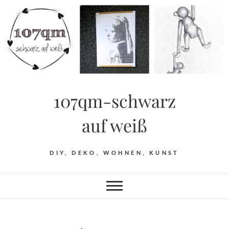
Skip
to
content
107qm-schwarz
auf weiß
DIY, DEKO, WOHNEN, KUNST