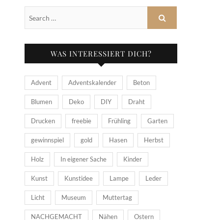
WAS INTERESSIERT DICH?
Advent
Adventskalender
Beton
Blumen
Deko
DIY
Draht
Drucken
freebie
Frühling
Garten
gewinnspiel
gold
Hasen
Herbst
Holz
In eigener Sache
Kinder
Kunst
Kunstidee
Lampe
Leder
Licht
Museum
Muttertag
NACHGEMACHT
Nähen
Ostern